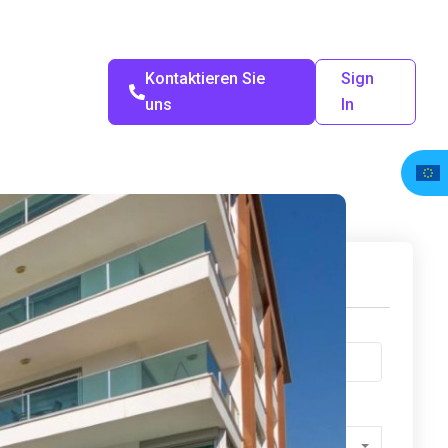
Kontaktieren Sie
Sign
uns
In
Finde dein Zuhause
Stichwort
Immobilienstatus
Alle Status