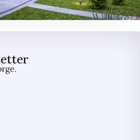
etter
orge.