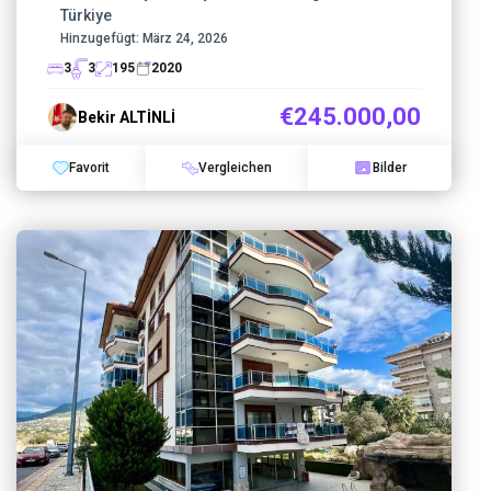
Türkiye
Hinzugefügt:
März 24, 2026
3
3
195
2020
€245.000,00
Bekir ALTİNLİ
Favorit
Vergleichen
Bilder