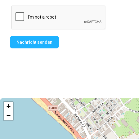
Nachricht senden
+
−