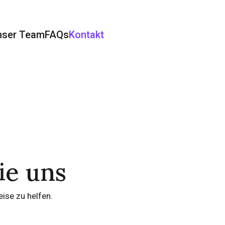
nser Team
FAQs
Kontakt
ie uns
eise zu helfen.