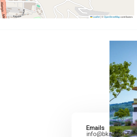
Leaflet
|
©
OpenStreetMap
contributors
Emails
info@bkaltinlihom