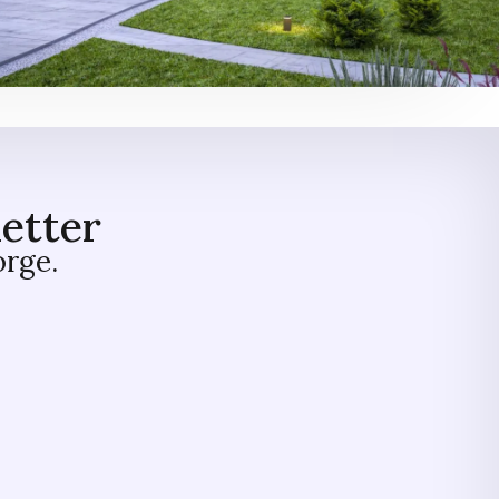
etter
orge.