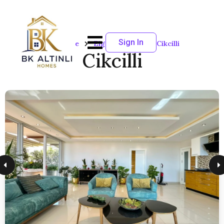
Sign In
Startseite
Eigenschaften
Cikcilli
Cikcilli
4
Erwachsene
SORTIEREN NACH:
Standard