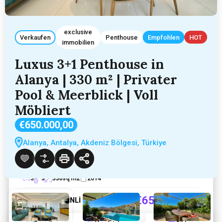
exclusive
Verkaufen
Penthouse
Empfohlen
HOT
immobilien
Luxus 3+1 Penthouse in
Alanya | 330 m² | Privater
Pool & Meerblick | Voll
Möbliert
Luxus 3+1 Penthouse in Alanya | 330
m² | Privater Pool & Meerblick | Voll
€650.000,00
Möbliert
Alanya, Antalya, Akdeniz Bölgesi, Türkiye
Alanya, Antalya, Akdeniz Bölgesi, Türkiye
Hinzugefügt:
April 2, 2026
3
3
330
sq m2
2014
€650.000,00
Bekir ALTİNLİ