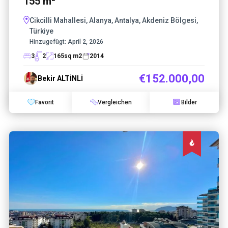
155 m²
Cikcilli Mahallesi, Alanya, Antalya, Akdeniz Bölgesi,
Türkiye
Hinzugefügt:
April 2, 2026
3
2
165
sq m2
2014
€152.000,00
Bekir ALTİNLİ
Favorit
Vergleichen
Bilder