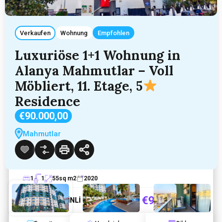
Verkaufen
Wohnung
Empfohlen
Luxuriöse 1+1 Wohnung in
Alanya Mahmutlar – Voll
Möbliert, 11. Etage, 5
Residence
Luxuriöse 1+1 Wohnung in Alanya
€90.000,00
Mahmutlar – Voll Möbliert, 11. Etage, 5
Mahmutlar
Residence
Mahmutlar
Hinzugefügt:
April 8, 2026
1
1
55
sq m2
2020
€90.000,00
Bekir ALTİNLİ