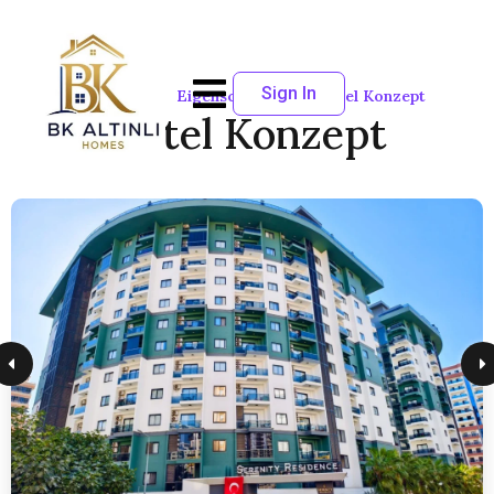
Sign In
Startseite
Eigenschaften
Hotel Konzept
Hotel Konzept
1
Erwachsene
SORTIEREN NACH:
Standard