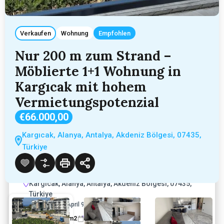
Verkaufen
Wohnung
Empfohlen
Nur 200 m zum Strand –
Möblierte 1+1 Wohnung in
Kargıcak mit hohem
Vermietungspotenzial
€66.000,00
Kargıcak, Alanya, Antalya, Akdeniz Bölgesi, 07435,
Nur 200 m zum Strand – Möblierte 1+1
Türkiye
Wohnung in Kargıcak mit hohem
Vermietungspotenzial
Kargıcak, Alanya, Antalya, Akdeniz Bölgesi, 07435,
Türkiye
Hinzugefügt:
April 9, 2026
1
1
60
sq m2
2024