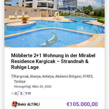
Möblierte 2+1 Wohnung in der Mirabel
Residence Kargicak – Strandnah &
Ruhige Lage
Kargıcak, Alanya, Antalya, Akdeniz Bölgesi, 07435,
Türkiye
Hinzugefügt:
März 25, 2026
2
2
115
€105.000,00
Bekir ALTİNLİ