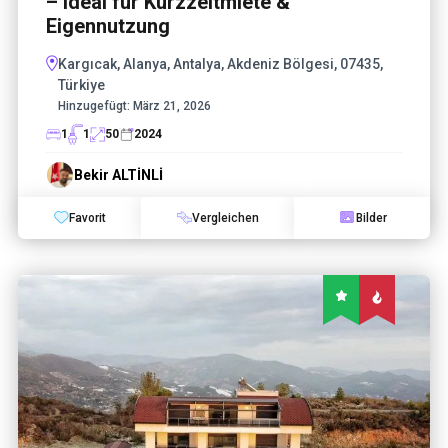
– Ideal für Kurzzeitmiete &
Eigennutzung
Kargıcak, Alanya, Antalya, Akdeniz Bölgesi, 07435,
Türkiye
Hinzugefügt:
März 21, 2026
1
1
50
2024
Bekir ALTİNLİ
Favorit
Vergleichen
Bilder