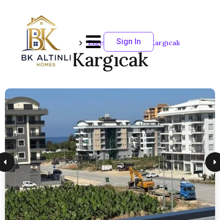
Sign In
Startseite
Eigenschaften
Kargıcak
Kargıcak
14
Erwachsene
SORTIEREN NACH:
Standard