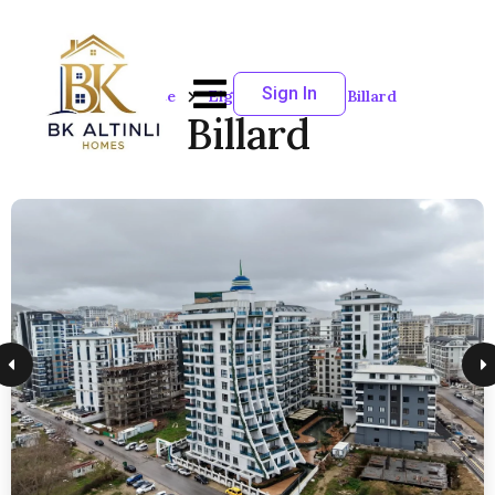
Sign In
Startseite
Eigenschaften
Billard
Billard
12
Erwachsene
SORTIEREN NACH:
Standard