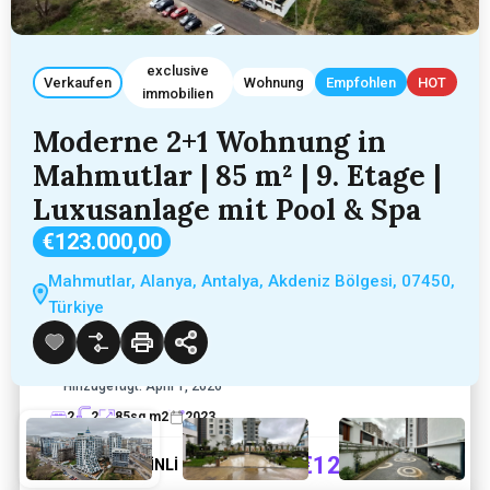
exclusive
Verkaufen
Wohnung
Empfohlen
HOT
immobilien
Moderne 2+1 Wohnung in
Mahmutlar | 85 m² | 9. Etage |
Luxusanlage mit Pool & Spa
€123.000,00
Moderne 2+1 Wohnung in Mahmutlar |
85 m² | 9. Etage | Luxusanlage mit Pool
Mahmutlar, Alanya, Antalya, Akdeniz Bölgesi, 07450,
& Spa
Türkiye
Mahmutlar, Alanya, Antalya, Akdeniz Bölgesi, 07450,
Türkiye
Hinzugefügt:
April 1, 2026
2
2
85
sq m2
2023
€123.000,00
Bekir ALTİNLİ