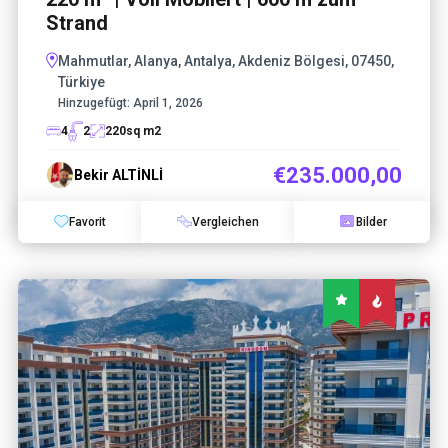
Strand
Mahmutlar, Alanya, Antalya, Akdeniz Bölgesi, 07450,
Türkiye
Hinzugefügt:
April 1, 2026
4
2
220
sq m2
€235.000,00
Bekir ALTİNLİ
Favorit
Vergleichen
Bilder