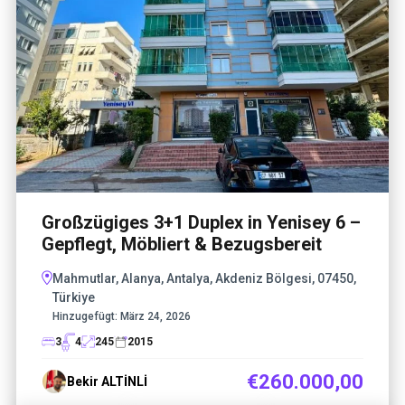
Großzügiges 3+1 Duplex in Yenisey 6 –
Gepflegt, Möbliert & Bezugsbereit
Mahmutlar, Alanya, Antalya, Akdeniz Bölgesi, 07450,
Türkiye
Hinzugefügt:
März 24, 2026
3
4
245
2015
€260.000,00
Bekir ALTİNLİ