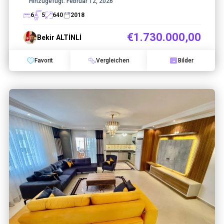
Hinzugefügt:
Februar 12, 2026
6
5
640
2018
€1.730.000,00
Bekir ALTİNLİ
Favorit
Vergleichen
Bilder