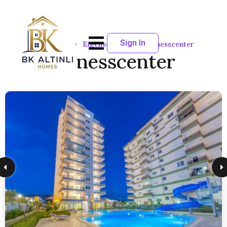
Sign In
Startseite
Eigenschaften
Fitnesscenter
Fitnesscenter
80
Erwachsene
SORTIEREN NACH:
Standard