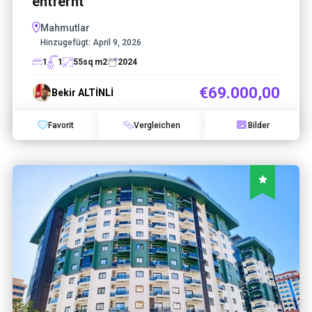
entfernt
Mahmutlar
Hinzugefügt:
April 9, 2026
1
1
55
sq m2
2024
€69.000,00
Bekir ALTİNLİ
Favorit
Vergleichen
Bilder