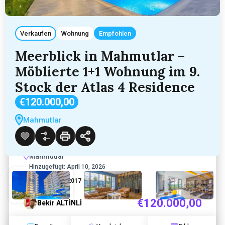
Verkaufen
Wohnung
Empfohlen
Meerblick in Mahmutlar –
Möblierte 1+1 Wohnung im 9.
Stock der Atlas 4 Residence
€120.000,00
Meerblick in Mahmutlar – Möblierte
Mahmutlar
1+1 Wohnung im 9. Stock der Atlas 4
Residence
Mahmutlar
Hinzugefügt:
April 10, 2026
1
1
70
2017
€120.000,00
Bekir ALTİNLİ