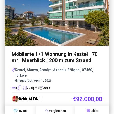
Möblierte 1+1 Wohnung in Kestel | 70
m² | Meerblick | 200 m zum Strand
Kestel, Alanya, Antalya, Akdeniz Bölgesi, 07460,
Türkiye
Hinzugefügt:
April 1, 2026
1
1
70
sq m2
2015
€92.000,00
Bekir ALTİNLİ
Favorit
Vergleichen
Bilder