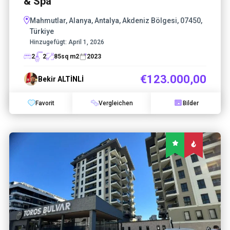
& Spa
Mahmutlar, Alanya, Antalya, Akdeniz Bölgesi, 07450,
Türkiye
Hinzugefügt:
April 1, 2026
2
2
85
sq m2
2023
€123.000,00
Bekir ALTİNLİ
Favorit
Vergleichen
Bilder