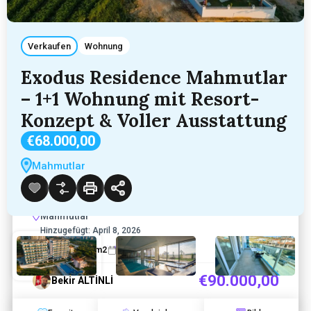
Verkaufen
Wohnung
Exodus Residence Mahmutlar
– 1+1 Wohnung mit Resort-
Konzept & Voller Ausstattung
€68.000,00
Luxuriöse 1+1 Wohnung in Alanya
Mahmutlar
Mahmutlar – Voll Möbliert, 11. Etage, 5
Residence
Mahmutlar
Hinzugefügt:
April 8, 2026
1
1
55
sq m2
2020
€90.000,00
Bekir ALTİNLİ