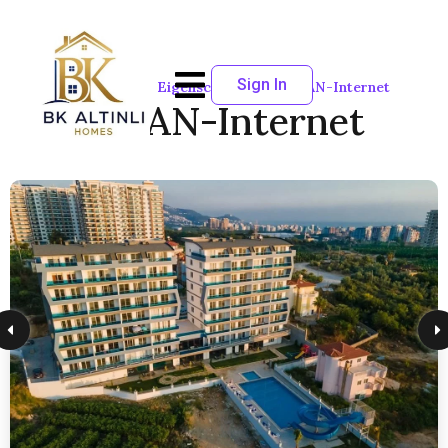
Sign In
Startseite
Eigenschaften
WLAN-Internet
WLAN-Internet
28
Erwachsene
SORTIEREN NACH:
Standard