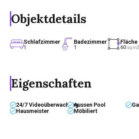
Objektdetails
Schlafzimmer
Badezimmer
Fläche
1
1
60
sq m
Eigenschaften
24/7 Videoüberwachung
Aussen Pool
Ga
Hausmeister
Möbiliert