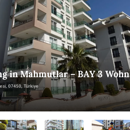
ng in Mahmutlar – BAY 3 Wohn
esi, 07450, Türkiye