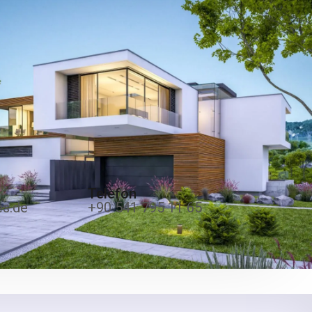
Telefon
es.de
+90 541 795 11 65