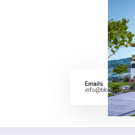
Emails
info@bkaltinlihom