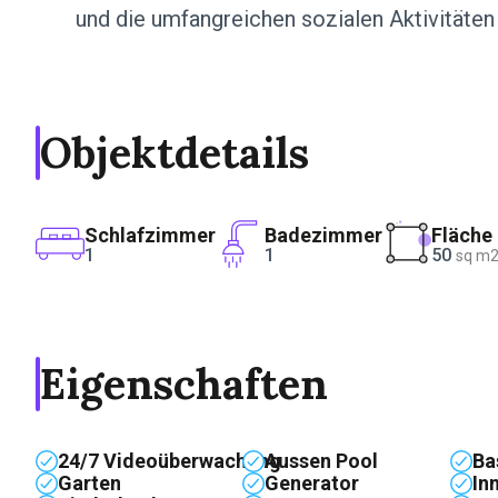
und die umfangreichen sozialen Aktivitäten 
Objektdetails
Schlafzimmer
Badezimmer
Fläche
1
1
50
sq m
Eigenschaften
24/7 Videoüberwachung
Aussen Pool
Ba
Garten
Generator
In