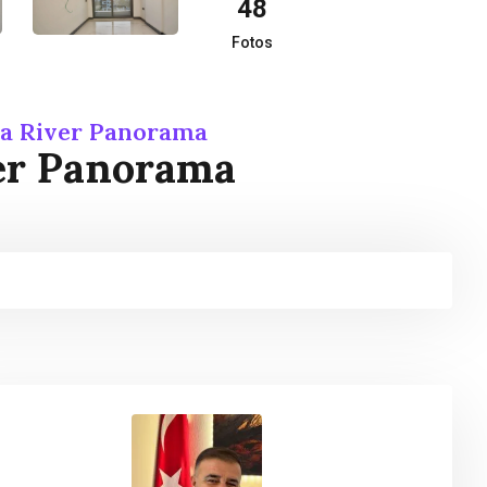
48
Fotos
ba River Panorama
er Panorama