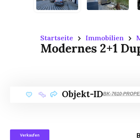
Startseite
Immobilien
M
Modernes 2+1 Dup
Objekt-ID
BK-7610-PROP
B
Verkaufen