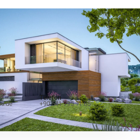
Telefon
es.de
+90 541 795 11 65