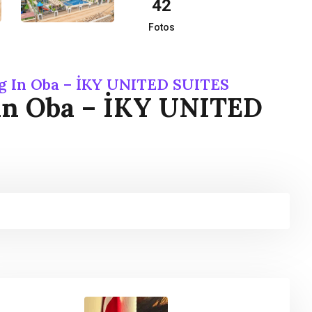
42
Fotos
g In Oba – İKY UNITED SUITES
in Oba – İKY UNITED