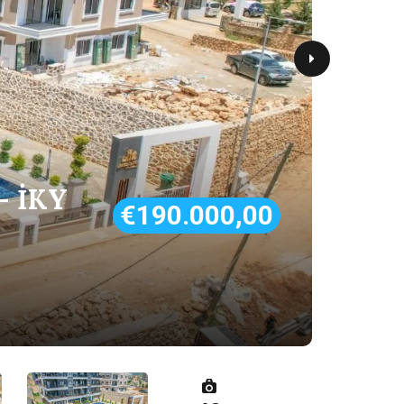
– İKY
€190.000,00