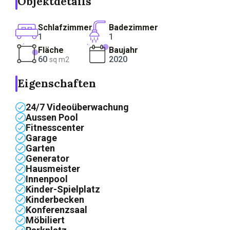
Objektdetails
Schlafzimmer
Badezimmer
1
1
Fläche
Baujahr
60
2020
sq m2
Eigenschaften
24/7 Videoüberwachung
Aussen Pool
Fitnesscenter
Garage
Garten
Generator
Hausmeister
Innenpool
Kinder-Spielplatz
Kinderbecken
Konferenzsaal
Möbiliert