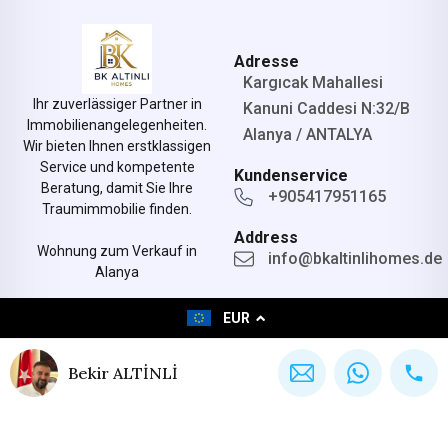
Adresse
Kargıcak Mahallesi
Ihr zuverlässiger Partner in
Kanuni Caddesi N:32/B
Immobilienangelegenheiten.
Alanya / ANTALYA
Wir bieten Ihnen erstklassigen
Service und kompetente
Kundenservice
Beratung, damit Sie Ihre
+905417951165
Traumimmobilie finden.
Address
Wohnung zum Verkauf in
info@bkaltinlihomes.de
Alanya
EUR
© All rights reserved.
Designed by bkaltinlihomes.de
Bekir ALTİNLİ