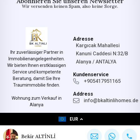
Abonnieren Sie unseren Newsletter
Wir versenden keinen Spam, also keine Sorge.
Adresse
Kargıcak Mahallesi
Ihr zuverlässiger Partner in
Kanuni Caddesi N:32/B
Immobilienangelegenheiten.
Alanya / ANTALYA
Wir bieten Ihnen erstklassigen
Service und kompetente
Kundenservice
Beratung, damit Sie Ihre
+905417951165
Traumimmobilie finden.
Address
Wohnung zum Verkauf in
info@bkaltinlihomes.de
Alanya
EUR
© All rights reserved.
Designed by bkaltinlihomes.de
Bekir ALTİNLİ