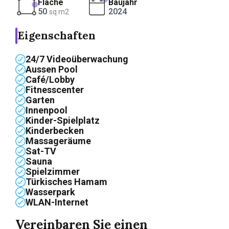
Fläche
Baujahr
50
2024
sq m2
Eigenschaften
24/7 Videoüberwachung
Aussen Pool
Café/Lobby
Fitnesscenter
Garten
Innenpool
Kinder-Spielplatz
Kinderbecken
Massageräume
Sat-TV
Sauna
Spielzimmer
Türkisches Hamam
Wasserpark
WLAN-Internet
Vereinbaren Sie einen